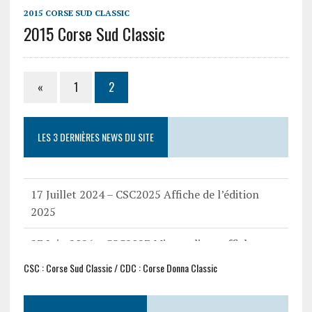
2015 CORSE SUD CLASSIC
2015 Corse Sud Classic
«
1
2
LES 3 DERNIÈRES NEWS DU SITE
17 Mars 2025 – CSC2025 Liste des participants
17 Juillet 2024 – CSC2025 Affiche de l’édition
2025
27 Juin 2026 – CSC2027 Mise en ligne affiche
CSC2027
CSC : Corse Sud Classic / CDC : Corse Donna Classic
17 Mars 2025 – CSC2025 Liste des participants